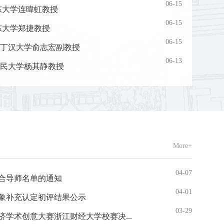
06-15
—山东大学连暐虹教授
06-15
—山东大学郑捷教授
06-15
丁汉大学俞志宏副教授
06-13
民大学杨其静教授
More+
04-07
综合导师名单的通知
04-01
助对象补充认定初评结果公示
03-29
学术创意大赛浙江财经大学校赛决...