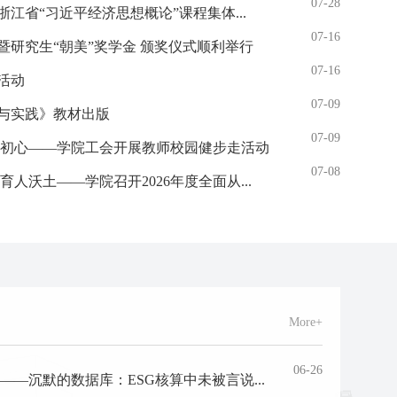
07-28
江省“习近平经济思想概论”课程集体...
07-16
研究生“朝美”奖学金 颁奖仪式顺利举行
07-16
活动
07-09
与实践》教材出版
07-09
悟初心——学院工会开展教师校园健步走活动
07-08
究部署党纪学习教育工作
我院召开本
人沃土——学院召开2026年度全面从...
More+
06-26
—沉默的数据库：ESG核算中未被言说...