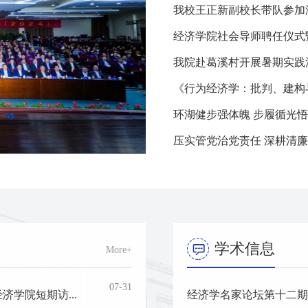
我校王正新副校长带队参加浙
经济学院社会导师聘任仪式暨
我院赴葛溪村开展暑期实践
《行为经济学：批判、建构
环湖健步强体魄 步履循光
学院召开党委（扩大）会议研
压实管党治党责任 深耕清廉育
学术信息
More+
07-31
济学院短期访...
经济学名家论坛第十二期—