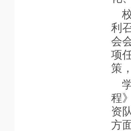
利
会
项
策
程
资
方