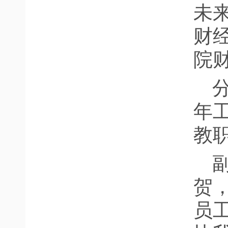
未
财
院
年
教
贺
员