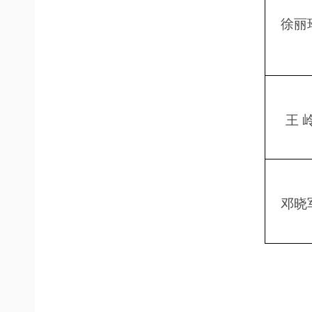
徐丽
王
邓晓