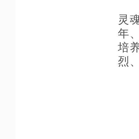
灵
年
培
烈