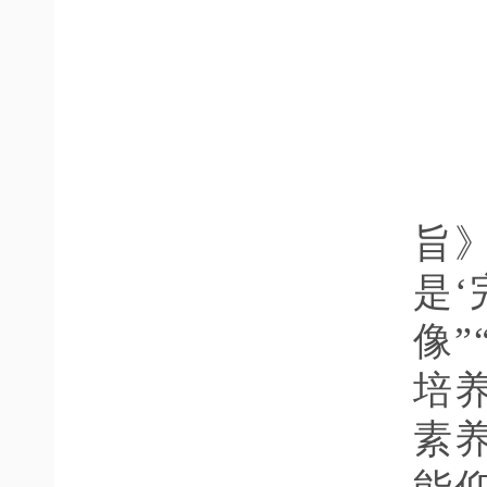
旨
是
像”
培
素