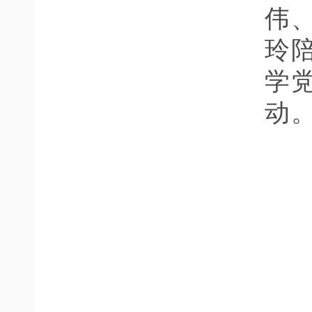
伟
玲
学
动