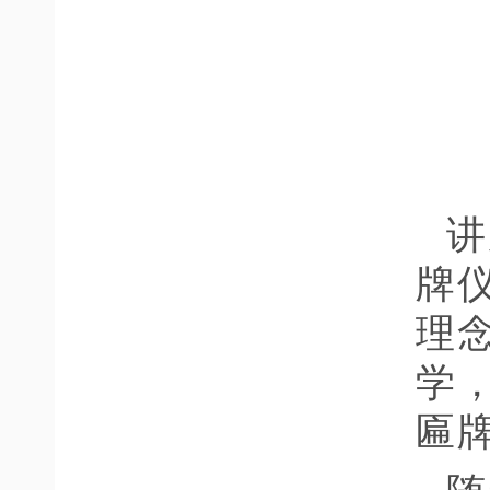
讲
牌
理
学
匾