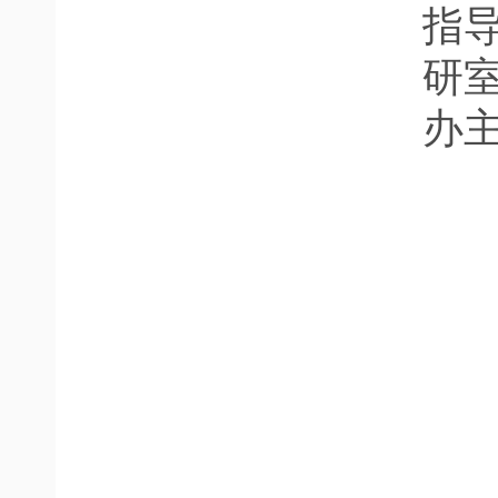
指
研
办