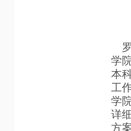
学
本
工
学
详
方