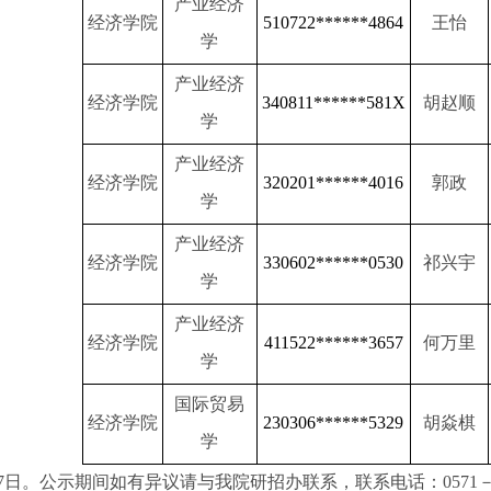
产业经济
经济学院
510722******4864
王怡
学
产业经济
经济学院
340811******581X
胡赵顺
学
产业经济
经济学院
320201******4016
郭政
学
产业经济
经济学院
330602******0530
祁兴宇
学
产业经济
经济学院
411522******3657
何万里
学
国际贸易
经济学院
230306******5329
胡焱棋
学
7日。公示期间如有异议请与我院研招办联系，联系电话：0571－87