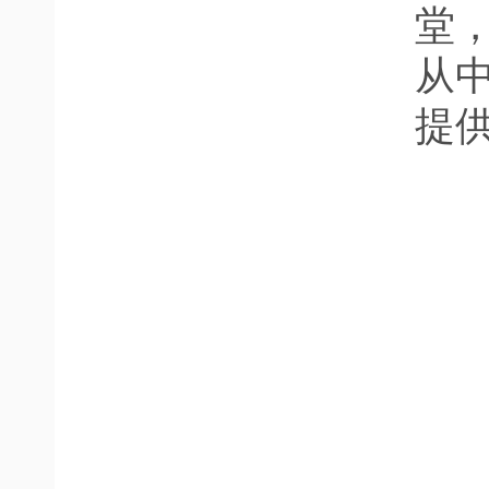
堂
从
提