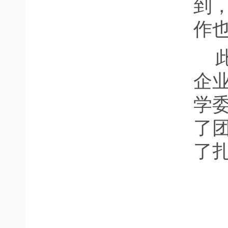
到
作
企
学
了
了