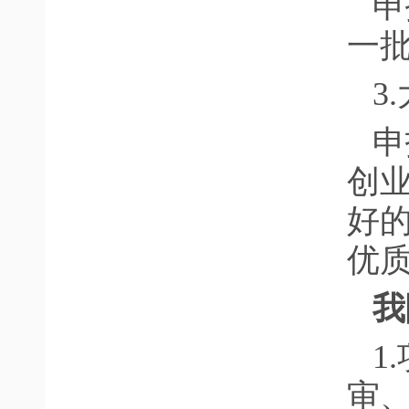
申
一
3
申
创
好
优
我
1
审