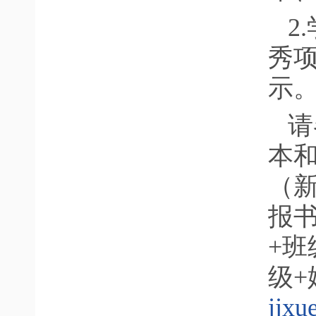
2
秀
示
请
本和
（
报
+班
级
jjx