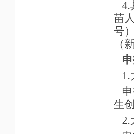
4
苗人
号
（
申
1
申
生
2