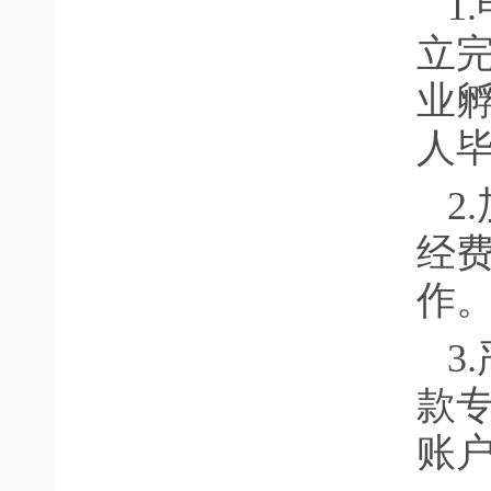
1
立
业
人
2
经
作
3
款
账