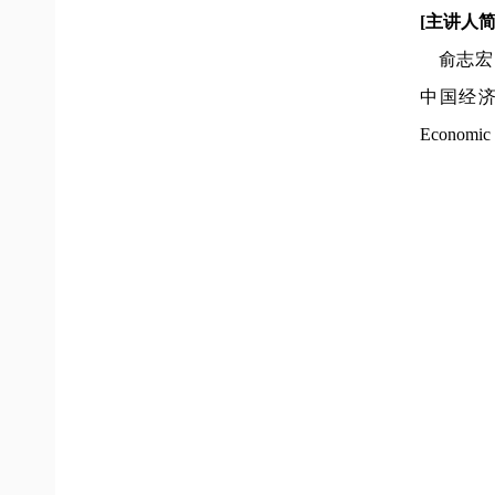
[主讲人简
    俞志宏，英国诺丁汉大学经济学博士、经济学院副教授、The World Economy副主编。主要研究领域为国际贸易、国际投资、
中国经济等，成果
Econom