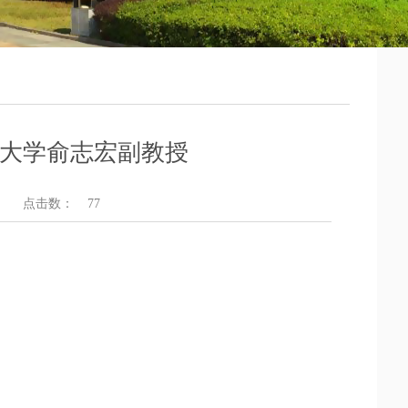
大学俞志宏副教授
点击数：
77