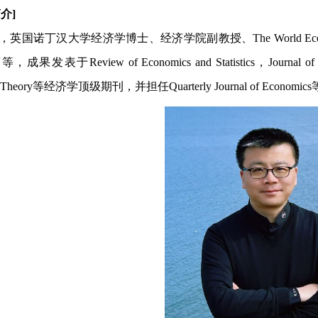
介] 
发表于Review of Economics and Statistics，Journal of Inte
ic Theory等经济学顶级期刊，并担任Quarterly Journal of Econ