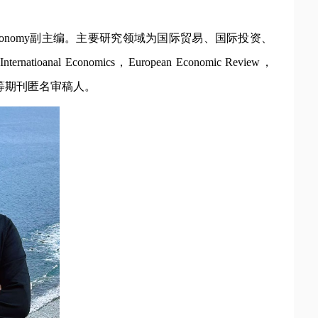
rnatioanal Economics，European Economic Review，
omics等期刊匿名审稿人。