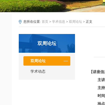
您所在位置:
首页
>
学术信息
>
双周论坛
> 正文
双周论坛
双周论坛
学术动态
【讲座信
主
主
时
地