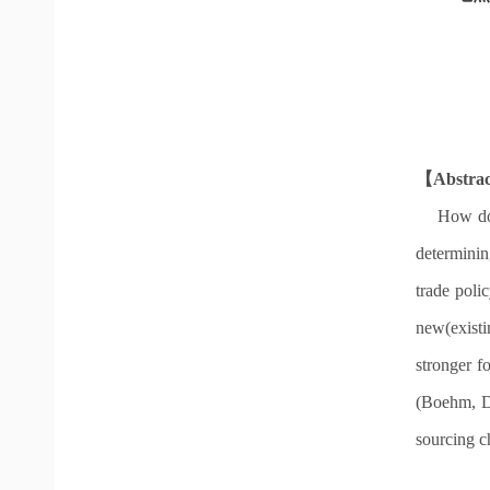
【Abstrac
    How do multi-product firms gain from trade liberalisation? In this paper we show that firms’ sourcing capability plays a key dimension in 
determinin
trade poli
new(existi
stronger f
(Boehm, Dh
sourcing c