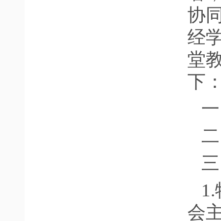
协
经
堂
下
一
二
三
1
会