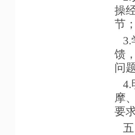
操经
节
3
馈，
问
4
摩
要
五