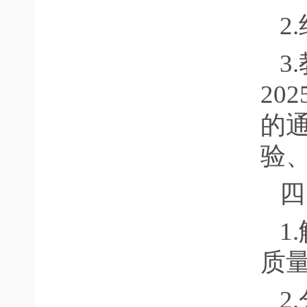
2
3
20
的
验
四
1
质
2