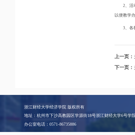
2、
以便教学
3、
上一页：
下一页：
浙江财经大学经济学院 版权所有
地址：杭州市下沙高教园区学源街18号浙江财经大学6号学
办公室电话：0571-86735886