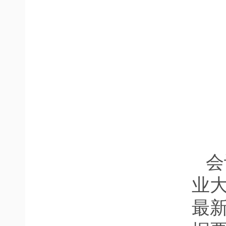
会
业
最