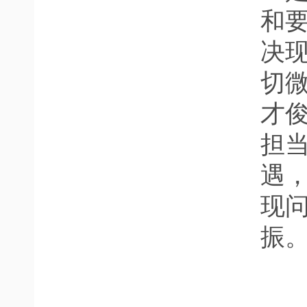
和
决
切
才
担
遇
现
振