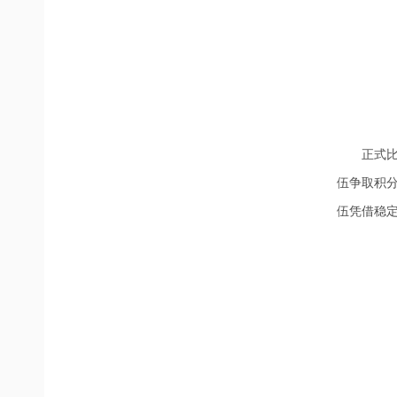
正式
伍争取积
伍凭借稳