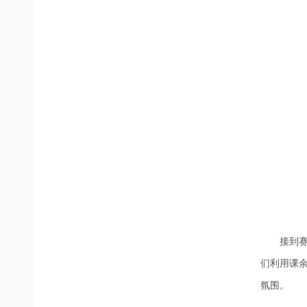
接到
们利用课
氛围。