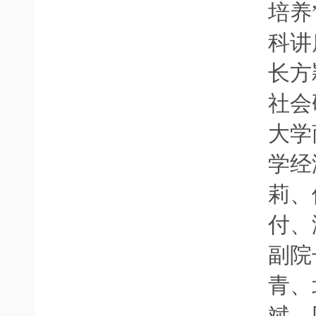
培养
科讲
长方
社会
大学
学经
莉、
付、
副院
青、
斌、