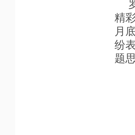
  罗俊院长代表学院感谢两位专家“高站位、接地气”的
精彩
月
纷
题