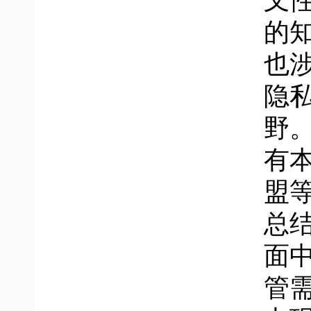
叉
的
也
隐
野
有
盟
总
面
管