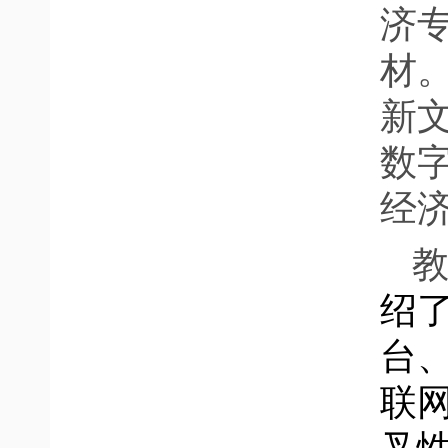
济
材
新
数
经
绍
台
联